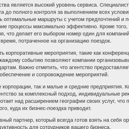
ства является высокий уровень сервиса. Специалист
ута до полного контроля за выполнением всех услов
ь оптимальные маршруты с учетом предпочтений и п
очие процессы максимально эффективно. Кроме того,
ия, что делает его выбором номер один для компани
 время, потраченное на организацию поездок.
ть корпоративные мероприятия, такие как конференц
 каждому событию позволяют компании организовыва
там. Важно отметить, что агентство предоставляет
 обеспечение и сопровождение мероприятий.
ые корпорации, так и малые и средние предприятия.
гентство за комплексный подход, индивидуальные р
ботает над расширением географии своих услуг, что 
ого, куда их бизнес-поездка приводит.
ый партнер, который всегда готов взять на себя о
дуктивность для сотрудников вашего бизнеса.