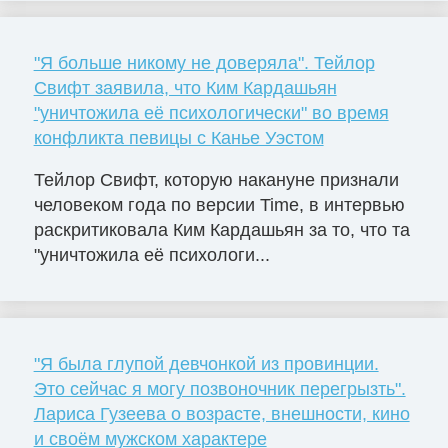
"Я больше никому не доверяла". Тейлор
Свифт заявила, что Ким Кардашьян
"уничтожила её психологически" во время
конфликта певицы с Канье Уэстом
Тейлор Свифт, которую накануне признали
человеком года по версии Time, в интервью
раскритиковала Ким Кардашьян за то, что та
"уничтожила её психологи...
"Я была глупой девчонкой из провинции.
Это сейчас я могу позвоночник перегрызть".
Лариса Гузеева о возрасте, внешности, кино
и своём мужском характере