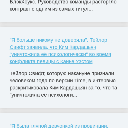
БлэкХоукс. Руководство команды расторгло
контракт с одним из самых титул...
"Я больше никому не доверяла". Тейлор
Свифт заявила, что Ким Кардашьян
"уничтожила её психологически" во время
конфликта певицы с Канье Уэстом
Тейлор Свифт, которую накануне признали
человеком года по версии Time, в интервью
раскритиковала Ким Кардашьян за то, что та
"уничтожила её психологи...
"Я была глупой девчонкой из провинции.