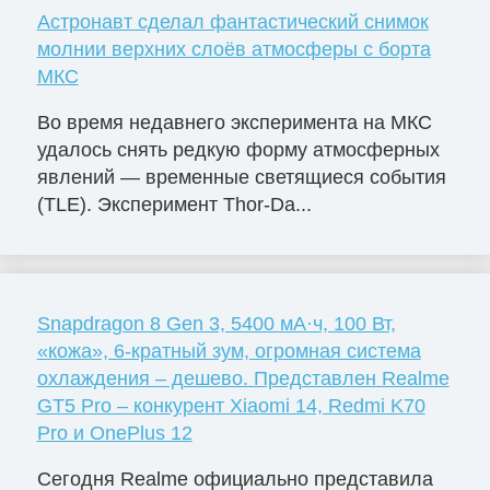
Астронавт сделал фантастический снимок
молнии верхних слоёв атмосферы с борта
МКС
Во время недавнего эксперимента на МКС
удалось снять редкую форму атмосферных
явлений — временные светящиеся события
(TLE). Эксперимент Thor-Da...
Snapdragon 8 Gen 3, 5400 мА·ч, 100 Вт,
«кожа», 6-кратный зум, огромная система
охлаждения – дешево. Представлен Realme
GT5 Pro – конкурент Xiaomi 14, Redmi K70
Pro и OnePlus 12
Сегодня Realme официально представила