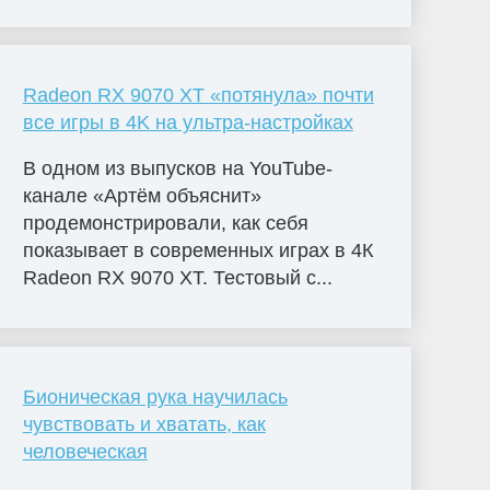
Radeon RX 9070 XT «потянула» почти
все игры в 4K на ультра-настройках
В одном из выпусков на YouTube-
канале «Артём объяснит»
продемонстрировали, как себя
показывает в современных играх в 4К
Radeon RX 9070 XT. Тестовый с...
Бионическая рука научилась
чувствовать и хватать, как
человеческая