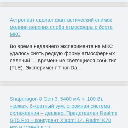
Астронавт сделал фантастический снимок
молнии верхних слоёв атмосферы с борта
МКС
Во время недавнего эксперимента на МКС
удалось снять редкую форму атмосферных
явлений — временные светящиеся события
(TLE). Эксперимент Thor-Da...
Snapdragon 8 Gen 3, 5400 мА·ч, 100 Вт,
«кожа», 6-кратный зум, огромная система
охлаждения – дешево. Представлен Realme
GT5 Pro – конкурент Xiaomi 14, Redmi K70
Pro и OnePlus 12