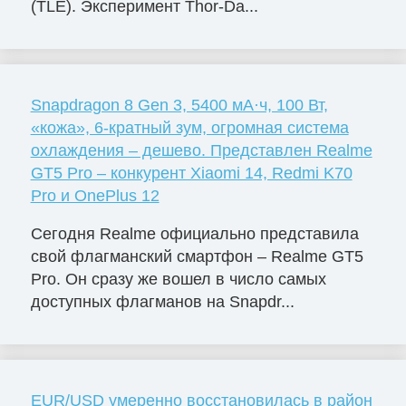
(TLE). Эксперимент Thor-Da...
Snapdragon 8 Gen 3, 5400 мА·ч, 100 Вт,
«кожа», 6-кратный зум, огромная система
охлаждения – дешево. Представлен Realme
GT5 Pro – конкурент Xiaomi 14, Redmi K70
Pro и OnePlus 12
Сегодня Realme официально представила
свой флагманский смартфон – Realme GT5
Pro. Он сразу же вошел в число самых
доступных флагманов на Snapdr...
EUR/USD умеренно восстановилась в район