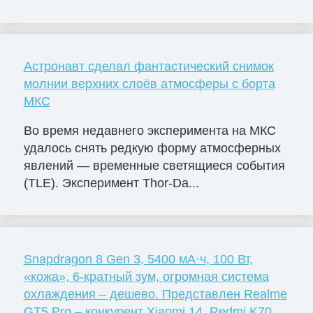
Астронавт сделал фантастический снимок
молнии верхних слоёв атмосферы с борта
МКС
Во время недавнего эксперимента на МКС
удалось снять редкую форму атмосферных
явлений — временные светящиеся события
(TLE). Эксперимент Thor-Da...
Snapdragon 8 Gen 3, 5400 мА·ч, 100 Вт,
«кожа», 6-кратный зум, огромная система
охлаждения – дешево. Представлен Realme
GT5 Pro – конкурент Xiaomi 14, Redmi K70