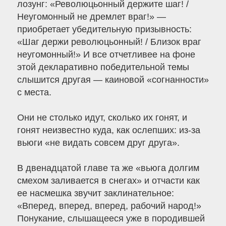
лозунг: «Революцьонный держите шаг! /
Неугомонный не дремлет враг!» —
приобретает убедительную призывность:
«Шаг держи революцьонный! / Близок враг
неугомонный!» И все отчетливее на фоне
этой декларативно победительной темы
слышится другая — каиновой «согнанности»
с места.
Они не столько идут, сколько их гонят, и
гонят неизвестно куда, как ослепших: из-за
вьюги «не видать совсем друг друга».
В двенадцатой главе та же «вьюга долгим
смехом заливается в снегах» и отчасти как
ее насмешка звучит заклинательное:
«Вперед, вперед, вперед, рабочий народ!»
Понукание, слышащееся уже в породившей