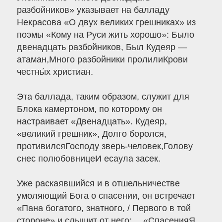
разбойников» указывает на балладу
Некрасова «О двух великих грешниках» из
поэмы «Кому на Руси жить хорошо»: Было
двенадцать разбойников, Был Кудеяр —
атаман,Много разбойники пролилиКрови
честны́х христиан.
Эта баллада, таким образом, служит для
Блока камертоном, по которому он
настраивает «Двенадцать». Кудеяр,
«великий грешник», Долго боролся,
противилсяГосподу зверь-человек,Голову
снес полюбовницеИ есаула засек.
Уже раскаявшийся и в отшельничестве
умоляющий Бога о спасении, он встречает
«Пана богатого, знатного, / Первого в той
стороне» и слышит от него: …«СпасенияЯ