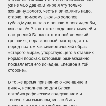
уж не чаю давно,В мире я чту только
женщину,Золото, честь и вино.Жить надо,
старче, по-моему:Сколько холопов
гублю,Мучу, пытаю и вешаю,А поглядел бы,
как сплю!» В контексте тогдашних мыслей и
настроений Блока этот второй «великий
грешник», нераскаянный, мог предстать
перед поэтом как символический образ
«старого мира», упорствующего в ставших
нормой пороках, которыми безнаказанно
похваляется его исчадие, «первое в той
стороне».
В то же время признание о «женщине и
вине», исполненное для Блока
автобиографическим содержанием и
творческим смыслом, могло быть
воспринято им как глубоко личное…