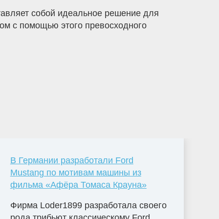
тавляет собой идеальное решение для
 дом с помощью этого превосходного
В Германии разработали Ford
Mustang по мотивам машины из
фильма «Афёра Томаса Крауна»
Фирма Loder1899 разработала своего
рода трибьют классическому Ford