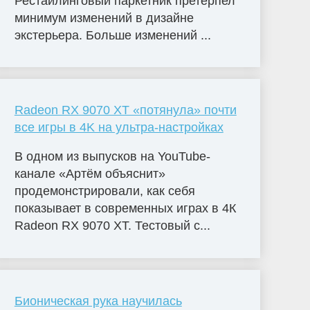
Рестайлинговый паркетник претерпел
минимум изменений в дизайне
экстерьера. Больше изменений ...
Radeon RX 9070 XT «потянула» почти
все игры в 4K на ультра-настройках
В одном из выпусков на YouTube-
канале «Артём объяснит»
продемонстрировали, как себя
показывает в современных играх в 4К
Radeon RX 9070 XT. Тестовый с...
Бионическая рука научилась