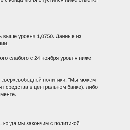
е с конца июня опустился ниже отметки
ть выше уровня 1,0750. Данные из
нии.
ого слабого с 24 ноября уровня ниже
з сверхсвободной политики. "Мы можем
т средства в центральном банке), либо
аменте.
, когда мы закончим с политикой