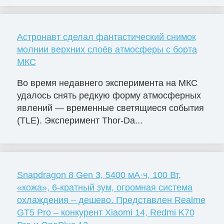
Астронавт сделал фантастический снимок
молнии верхних слоёв атмосферы с борта
МКС
Во время недавнего эксперимента на МКС
удалось снять редкую форму атмосферных
явлений — временные светящиеся события
(TLE). Эксперимент Thor-Da...
Snapdragon 8 Gen 3, 5400 мА·ч, 100 Вт,
«кожа», 6-кратный зум, огромная система
охлаждения – дешево. Представлен Realme
GT5 Pro – конкурент Xiaomi 14, Redmi K70