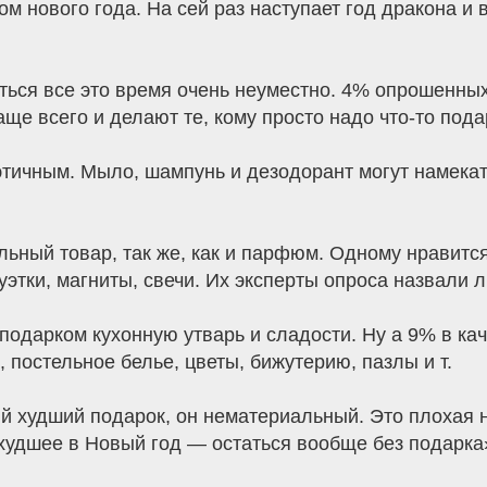
м нового года. На сей раз наступает год дракона и 
ться все это время очень неуместно. 4% опрошенны
ще всего и делают те, кому просто надо что-то подар
этичным. Мыло, шампунь и дезодорант могут намекать
льный товар, так же, как и парфюм. Одному нравитс
туэтки, магниты, свечи. Их эксперты опроса назвал
подарком кухонную утварь и сладости. Ну а 9% в ка
 постельное белье, цветы, бижутерию, пазлы и т.
 худший подарок, он нематериальный. Это плохая н
худшее в Новый год — остаться вообще без подарка