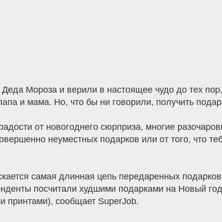
 Деда Мороза и верили в настоящее чудо до тех пор,
апа и мама. Но, что бы ни говорили, получить пода
 радости от новогоднего сюрприза, многие разочаро
овершенно неуместных подарков или от того, что те
скается самая длинная цепь передаренных подарков
нденты посчитали худшими подарками на Новый год н
и принтами), сообщает SuperJob.