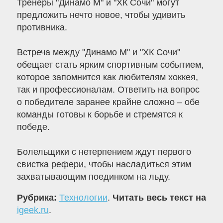
Тренеры "Динамо М" и "ХК Сочи" могут
предложить нечто новое, чтобы удивить
противника.
Встреча между "Динамо М" и "ХК Сочи"
обещает стать ярким спортивным событием,
которое запомнится как любителям хоккея,
так и профессионалам. Ответить на вопрос
о победителе заранее крайне сложно – обе
команды готовы к борьбе и стремятся к
победе.
Болельщики с нетерпением ждут первого
свистка рефери, чтобы насладиться этим
захватывающим поединком на льду.
Рубрика:
Технологии
.
Читать весь текст на
igeek.ru
.