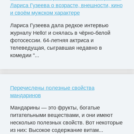
Лариса Гузеева о возрасте, внешности, кино
и своём мужском характере
Лариса Гузеева дала редкое интервью
журналу Hello! и снялась в чёрно-белой
фотосессии. 64-летняя актриса и
телеведущая, сыгравшая недавно в
комедии "...
Перечислены полезные свойства
мандаринов
Мандарины — это фрукты, богатые
питательными веществами, и они имеют
несколько полезных свойств. Вот некоторые
из них: Высокое содержание витам...