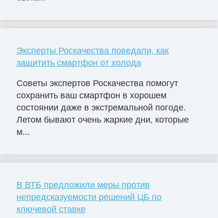
Эксперты Роскачества поведали, как
защитить смартфон от холода
Советы экспертов Роскачества помогут
сохранить ваш смартфон в хорошем
состоянии даже в экстремальной погоде.
Летом бывают очень жаркие дни, которые
м...
В ВТБ предложили меры против
непредсказуемости решений ЦБ по
ключевой ставке