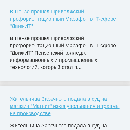
В Пензе прошел Приволжский
профориентационный Марафон в IT-сфере
"ДвижИТ"
В Пензе прошел Приволжский
профориентационный Марафон в IT-сфере
"ДвижИТ" Пензенский колледж
информационных и промышленных
технологий, который стал п...
Жительница Заречного подала в суд на
магазин "Магнит" из-за увольнения и травмы
на производстве
Жительница Заречного подала в суд на