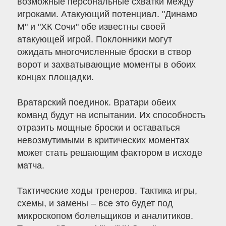
возможные персональные схватки между
игроками. Атакующий потенциал. "Динамо
М" и "ХК Сочи" обе известны своей
атакующей игрой. Поклонники могут
ожидать многочисленные броски в створ
ворот и захватывающие моменты в обоих
концах площадки.
Вратарский поединок. Вратари обеих
команд будут на испытании. Их способность
отразить мощные броски и оставаться
невозмутимыми в критических моментах
может стать решающим фактором в исходе
матча.
Тактические ходы тренеров. Тактика игры,
схемы, и замены – все это будет под
микроскопом болельщиков и аналитиков.