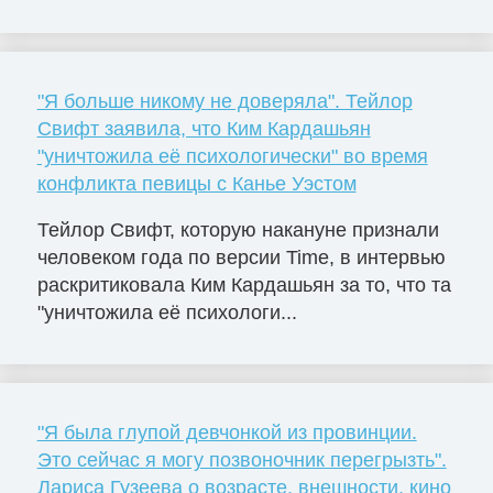
"Я больше никому не доверяла". Тейлор
Свифт заявила, что Ким Кардашьян
"уничтожила её психологически" во время
конфликта певицы с Канье Уэстом
Тейлор Свифт, которую накануне признали
человеком года по версии Time, в интервью
раскритиковала Ким Кардашьян за то, что та
"уничтожила её психологи...
"Я была глупой девчонкой из провинции.
Это сейчас я могу позвоночник перегрызть".
Лариса Гузеева о возрасте, внешности, кино