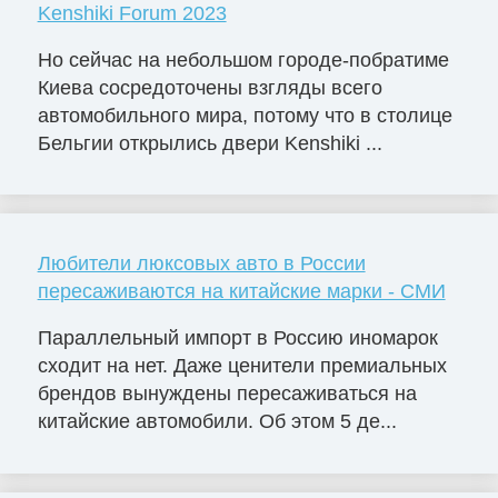
Kenshiki Forum 2023
Но сейчас на небольшом городе-побратиме
Киева сосредоточены взгляды всего
автомобильного мира, потому что в столице
Бельгии открылись двери Kenshiki ...
Любители люксовых авто в России
пересаживаются на китайские марки - СМИ
Параллельный импорт в Россию иномарок
сходит на нет. Даже ценители премиальных
брендов вынуждены пересаживаться на
китайские автомобили. Об этом 5 де...