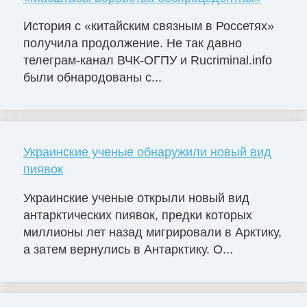
История с «китайским связным в Россетях»
получила продолжение. Не так давно
телеграм-канал ВЧК-ОГПУ и Rucriminal.info
были обнародованы с...
Украинские ученые обнаружили новый вид
пиявок
Украинские ученые открыли новый вид
антарктических пиявок, предки которых
миллионы лет назад мигрировали в Арктику,
а затем вернулись в Антарктику. О...