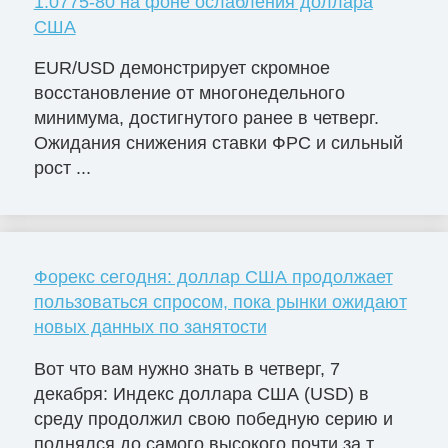
1.0775-80 на фоне ослабления доллара
США
EUR/USD демонстрирует скромное
восстановление от многонедельного
минимума, достигнутого ранее в четверг.
Ожидания снижения ставки ФРС и сильный
рост ...
Форекс сегодня: доллар США продолжает
пользоваться спросом, пока рынки ожидают
новых данных по занятости
Вот что вам нужно знать в четверг, 7
декабря: Индекс доллара США (USD) в
среду продолжил свою победную серию и
поднялся до самого высокого почти за т...