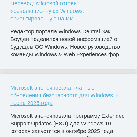
Перевод: Microsoft готовит
«революционную» Windows,
ориентированную на ИИ
Редактор портала Windows Central Зак
Боуден поделился новой информацией о
будущем ОС Windows. Новое руководство
команды Windows & Web Experiences фор...
Microsoft анонсировала платные
обновления безопасности для Windows 10
после 2025 года
Microsoft анонсировала программу Extended
Support Updates (ESU) для Windows 10,
которая запустится в октябре 2025 года