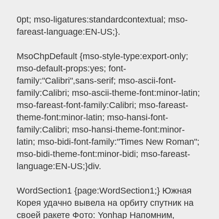
0pt; mso-ligatures:standardcontextual; mso-
fareast-language:EN-US;}.
MsoChpDefault {mso-style-type:export-only;
mso-default-props:yes; font-
family:"Calibri",sans-serif; mso-ascii-font-
family:Calibri; mso-ascii-theme-font:minor-latin;
mso-fareast-font-family:Calibri; mso-fareast-
theme-font:minor-latin; mso-hansi-font-
family:Calibri; mso-hansi-theme-font:minor-
latin; mso-bidi-font-family:"Times New Roman";
mso-bidi-theme-font:minor-bidi; mso-fareast-
language:EN-US;}div.
WordSection1 {page:WordSection1;} Южная
Корея удачно вывела на орбиту спутник на
своей ракете Фото: Yonhap Напомним,