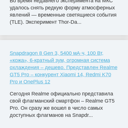
Во время недавнего эксперимента на МКС
удалось снять редкую форму атмосферных
явлений — временные светящиеся события
(TLE). Эксперимент Thor-Da...
Snapdragon 8 Gen 3, 5400 мА·ч, 100 Вт,
«кожа», 6-кратный зум, огромная система
охлаждения – дешево. Представлен Realme
GT5 Pro – конкурент Xiaomi 14, Redmi K70
Pro и OnePlus 12
Сегодня Realme официально представила
свой флагманский смартфон – Realme GT5
Pro. Он сразу же вошел в число самых
доступных флагманов на Snapdr...