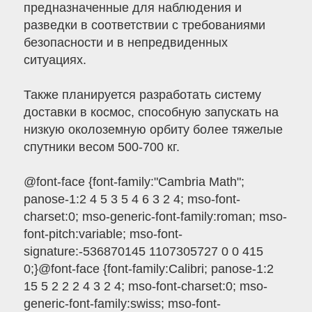
предназначенные для наблюдения и
разведки в соответствии с требованиями
безопасности и в непредвиденных
ситуациях.
Также планируется разработать систему
доставки в космос, способную запускать на
низкую околоземную орбиту более тяжелые
спутники весом 500-700 кг.
@font-face {font-family:"Cambria Math";
panose-1:2 4 5 3 5 4 6 3 2 4; mso-font-
charset:0; mso-generic-font-family:roman; mso-
font-pitch:variable; mso-font-
signature:-536870145 1107305727 0 0 415
0;}@font-face {font-family:Calibri; panose-1:2
15 5 2 2 2 4 3 2 4; mso-font-charset:0; mso-
generic-font-family:swiss; mso-font-