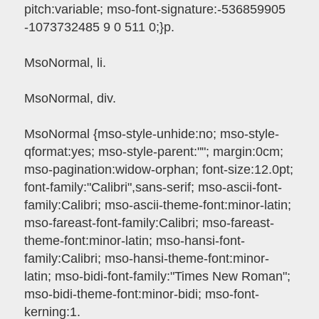
pitch:variable; mso-font-signature:-536859905
-1073732485 9 0 511 0;}p.
MsoNormal, li.
MsoNormal, div.
MsoNormal {mso-style-unhide:no; mso-style-
qformat:yes; mso-style-parent:""; margin:0cm;
mso-pagination:widow-orphan; font-size:12.0pt;
font-family:"Calibri",sans-serif; mso-ascii-font-
family:Calibri; mso-ascii-theme-font:minor-latin;
mso-fareast-font-family:Calibri; mso-fareast-
theme-font:minor-latin; mso-hansi-font-
family:Calibri; mso-hansi-theme-font:minor-
latin; mso-bidi-font-family:"Times New Roman";
mso-bidi-theme-font:minor-bidi; mso-font-
kerning:1.