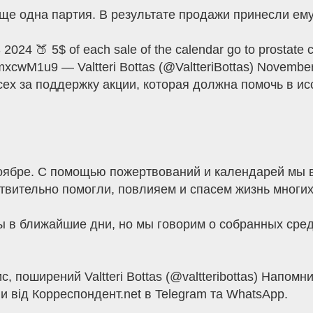
еще одна партия. В результате продажи принесли ем
024 🍑 5$ of each sale of the calendar go to prostat
/oVmxcwM1u9 — Valtteri Bottas (@ValtteriBottas) Novemb
всех за поддержку акции, которая должна помочь в и
оябре. С помощью пожертвований и календарей мы 
ствительно помогли, повлияем и спасем жизнь многи
 в ближайшие дни, но мы говорим о собранных сред
, поширений Valtteri Bottas (@valtteribottas) Напомн
 від Корреспондент.net в Telegram та WhatsApp.