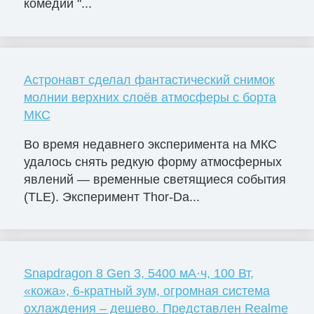
комедии "...
Астронавт сделал фантастический снимок
молнии верхних слоёв атмосферы с борта
МКС
Во время недавнего эксперимента на МКС
удалось снять редкую форму атмосферных
явлений — временные светящиеся события
(TLE). Эксперимент Thor-Da...
Snapdragon 8 Gen 3, 5400 мА·ч, 100 Вт,
«кожа», 6-кратный зум, огромная система
охлаждения – дешево. Представлен Realme