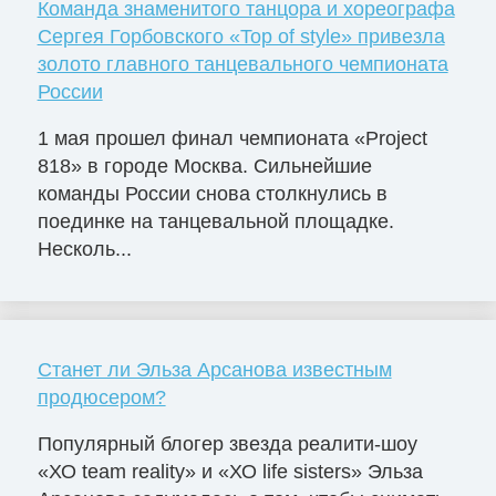
Команда знаменитого танцора и хореографа
Сергея Горбовского «Top of style» привезла
золото главного танцевального чемпионата
России
1 мая прошел финал чемпионата «Project
818» в городе Москва. Сильнейшие
команды России снова столкнулись в
поединке на танцевальной площадке.
Несколь...
Станет ли Эльза Арсанова известным
продюсером?
Популярный блогер звезда реалити-шоу
«ХО team reality» и «ХО life sisters» Эльза