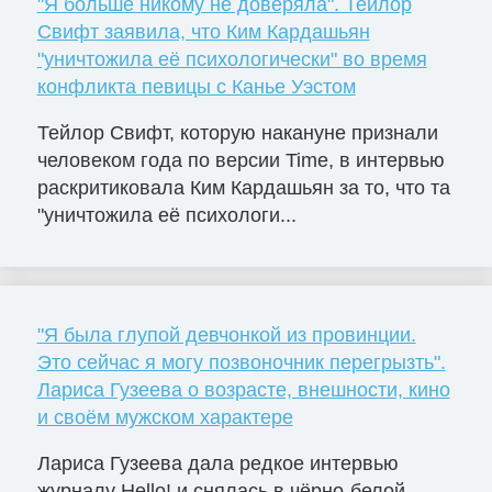
"Я больше никому не доверяла". Тейлор
Свифт заявила, что Ким Кардашьян
"уничтожила её психологически" во время
конфликта певицы с Канье Уэстом
Тейлор Свифт, которую накануне признали
человеком года по версии Time, в интервью
раскритиковала Ким Кардашьян за то, что та
"уничтожила её психологи...
"Я была глупой девчонкой из провинции.
Это сейчас я могу позвоночник перегрызть".
Лариса Гузеева о возрасте, внешности, кино
и своём мужском характере
Лариса Гузеева дала редкое интервью
журналу Hello! и снялась в чёрно-белой