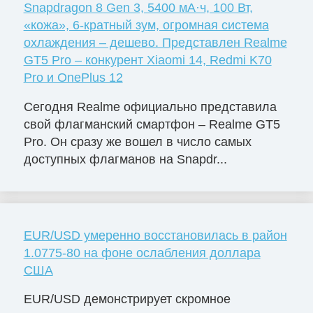
Snapdragon 8 Gen 3, 5400 мА·ч, 100 Вт,
«кожа», 6-кратный зум, огромная система
охлаждения – дешево. Представлен Realme
GT5 Pro – конкурент Xiaomi 14, Redmi K70
Pro и OnePlus 12
Сегодня Realme официально представила
свой флагманский смартфон – Realme GT5
Pro. Он сразу же вошел в число самых
доступных флагманов на Snapdr...
EUR/USD умеренно восстановилась в район
1.0775-80 на фоне ослабления доллара
США
EUR/USD демонстрирует скромное