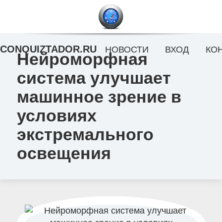
CONQUIZTADOR.RU
НОВОСТИ
ВХОД
КО
Нейроморфная
система улучшает
машинное зрение в
условиях
экстремального
освещения