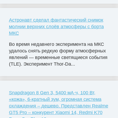
Астронавт сделал фантастический снимок
молнии верхних слоёв атмосферы с борта
МКС
Во время недавнего эксперимента на МКС
удалось снять редкую форму атмосферных
явлений — временные светящиеся события
(TLE). Эксперимент Thor-Da...
Snapdragon 8 Gen 3, 5400 мА·ч, 100 Вт,
«кожа», 6-кратный зум, огромная система
охлаждения – дешево. Представлен Realme
GT5 Pro – конкурент Xiaomi 14, Redmi K70