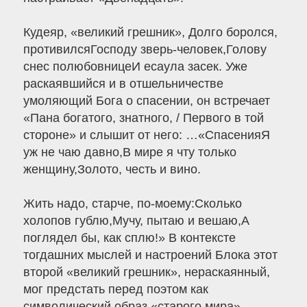
Кудеяр, «великий грешник», Долго боролся,
противилсяГосподу зверь-человек,Голову
снес полюбовницеИ есаула засек. Уже
раскаявшийся и в отшельничестве
умоляющий Бога о спасении, он встречает
«Пана богатого, знатного, / Первого в той
стороне» и слышит от него: …«СпасенияЯ
уж не чаю давно,В мире я чту только
женщину,Золото, честь и вино.
Жить надо, старче, по-моему:Сколько
холопов гублю,Мучу, пытаю и вешаю,А
поглядел бы, как сплю!» В контексте
тогдашних мыслей и настроений Блока этот
второй «великий грешник», нераскаянный,
мог предстать перед поэтом как
символический образ «старого мира»,