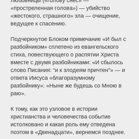
любовницы («голову снес» —
«простреленная голова») — убийство
«жестокого, страшного» зла — очищение,
ведущее к спасению.
Подчеркнутое Блоком примечание «И был с
разбойником» сплетено из евангельского
стиха, повествующего о распятии Христа
вместе с двумя разбойниками: «И сбылось
слово Писания: “и к злодеям причтен”» — и
ответа Иисуса «благоразумному
разбойнику»: «Ныне же будешь со Мною в
раю».
К тому, как это узловое в истории
христианства и человечества событие
истолковано и какая роль ему отведена
поэтом в «Двенадцати», вернемся позднее.