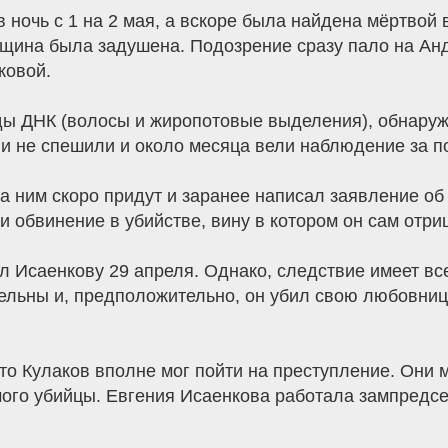
 ночь с 1 на 2 мая, а вскоре была найдена мёртвой
нщина была задушена. Подозрение сразу пало на Анд
ковой.
ды ДНК (волосы и жиропотовые выделения), обнару
и не спешили и около месяца вели наблюдение за 
за ним скоро придут и заранее написал заявление о
 обвинение в убийстве, вину в котором он сам отриц
ел Исаенкову 29 апреля. Однако, следствие имеет вс
ельны и, предположительно, он убил свою любовниц
то Кулаков вполне мог пойти на преступление. Они
ого убийцы. Евгения Исаенкова работала зампредс