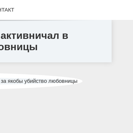
НТАКТ
 активничал в
бовницы