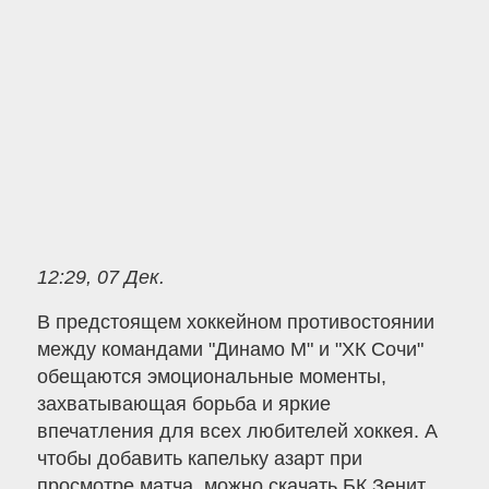
12:29, 07 Дек.
В предстоящем хоккейном противостоянии
между командами "Динамо М" и "ХК Сочи"
обещаются эмоциональные моменты,
захватывающая борьба и яркие
впечатления для всех любителей хоккея. А
чтобы добавить капельку азарт при
просмотре матча, можно скачать БК Зенит