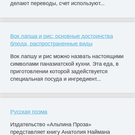
делают переводы, счет используют...
Вок лапша и рис: основные достоинства
блюда, распространенные виды
Вок лапшу и рис можно назвать настоящими
символами паназиатской кухни. Эта еда, в
приготовлении которой задействуется
специальная посуда и ингредиент...
Русская поэма
Издательство «Альпина Проза»
представляет книгу Анатолия Наймана