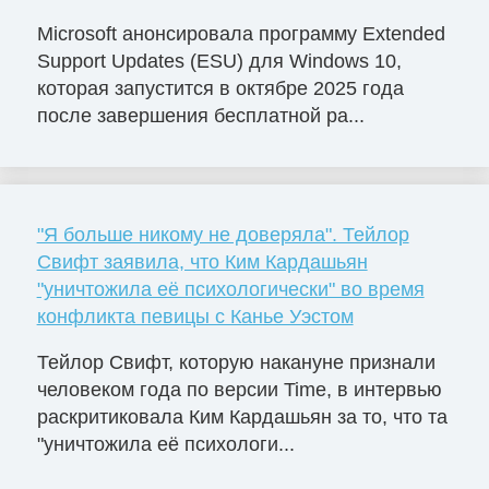
Microsoft анонсировала программу Extended
Support Updates (ESU) для Windows 10,
которая запустится в октябре 2025 года
после завершения бесплатной ра...
"Я больше никому не доверяла". Тейлор
Свифт заявила, что Ким Кардашьян
"уничтожила её психологически" во время
конфликта певицы с Канье Уэстом
Тейлор Свифт, которую накануне признали
человеком года по версии Time, в интервью
раскритиковала Ким Кардашьян за то, что та
"уничтожила её психологи...