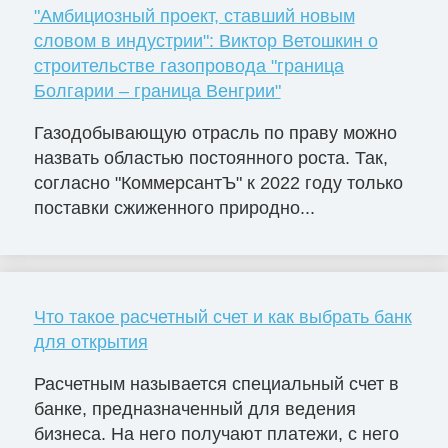
"Амбициозный проект, ставший новым
словом в индустрии": Виктор Ветошкин о
строительстве газопровода "граница
Болгарии – граница Венгрии"
Газодобывающую отрасль по праву можно
назвать областью постоянного роста. Так,
согласно "КоммерсантЪ" к 2022 году только
поставки сжиженного природно...
Что такое расчетный счет и как выбрать банк
для открытия
Расчетным называется специальный счет в
банке, предназначенный для ведения
бизнеса. На него получают платежи, с него