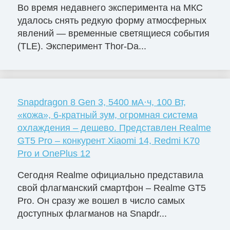
Во время недавнего эксперимента на МКС
удалось снять редкую форму атмосферных
явлений — временные светящиеся события
(TLE). Эксперимент Thor-Da...
Snapdragon 8 Gen 3, 5400 мА·ч, 100 Вт,
«кожа», 6-кратный зум, огромная система
охлаждения – дешево. Представлен Realme
GT5 Pro – конкурент Xiaomi 14, Redmi K70
Pro и OnePlus 12
Сегодня Realme официально представила
свой флагманский смартфон – Realme GT5
Pro. Он сразу же вошел в число самых
доступных флагманов на Snapdr...