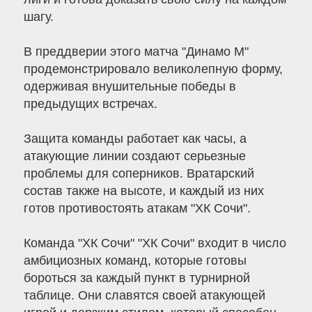
шагу.
В преддверии этого матча "Динамо М"
продемонстрировало великолепную форму,
одерживая внушительные победы в
предыдущих встречах.
Защита команды работает как часы, а
атакующие линии создают серьезные
проблемы для соперников. Вратарский
состав также на высоте, и каждый из них
готов противостоять атакам "ХК Сочи".
Команда "ХК Сочи" "ХК Сочи" входит в число
амбициозных команд, которые готовы
бороться за каждый пункт в турнирной
таблице. Они славятся своей атакующей