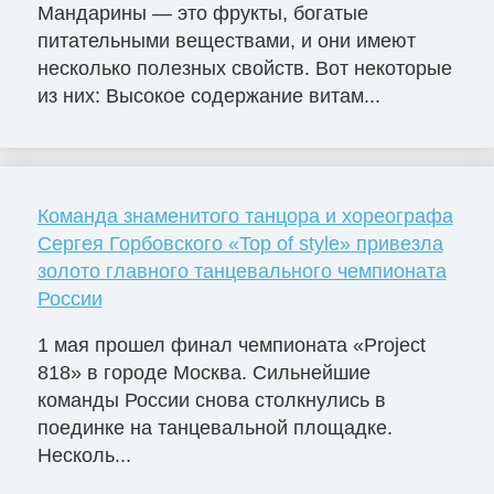
Мандарины — это фрукты, богатые
питательными веществами, и они имеют
несколько полезных свойств. Вот некоторые
из них: Высокое содержание витам...
Команда знаменитого танцора и хореографа
Сергея Горбовского «Top of style» привезла
золото главного танцевального чемпионата
России
1 мая прошел финал чемпионата «Project
818» в городе Москва. Сильнейшие
команды России снова столкнулись в
поединке на танцевальной площадке.
Несколь...