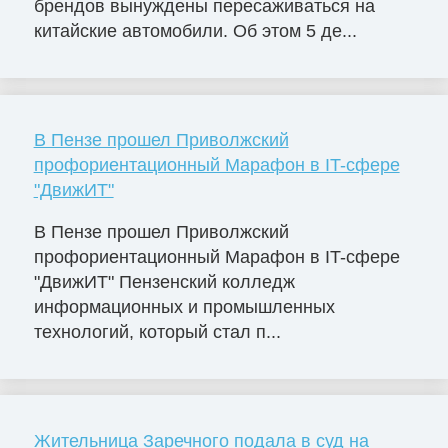
брендов вынуждены пересаживаться на
китайские автомобили. Об этом 5 де...
В Пензе прошел Приволжский
профориентационный Марафон в IT-сфере
"ДвижИТ"
В Пензе прошел Приволжский
профориентационный Марафон в IT-сфере
"ДвижИТ" Пензенский колледж
информационных и промышленных
технологий, который стал п...
Жительница Заречного подала в суд на