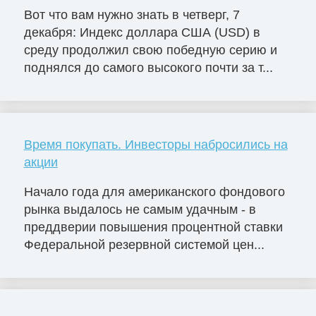
Вот что вам нужно знать в четверг, 7
декабря: Индекс доллара США (USD) в
среду продолжил свою победную серию и
поднялся до самого высокого почти за т...
Время покупать. Инвесторы набросились на
акции
Начало года для американского фондового
рынка выдалось не самым удачным - в
преддверии повышения процентной ставки
Федеральной резервной системой цен...