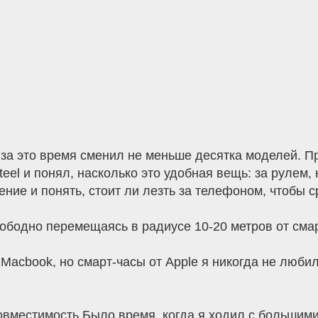
и за это время сменил не меньше десятка моделей. П
eel и понял, насколько это удобная вещь: за рулем, 
ие и понять, стоит ли лезть за телефоном, чтобы с
вободно перемещаясь в радиусе 10-20 метров от сма
 Macbook, но смарт-часы от Apple я никогда не люби
 совместимость Было время, когда я ходил с большим