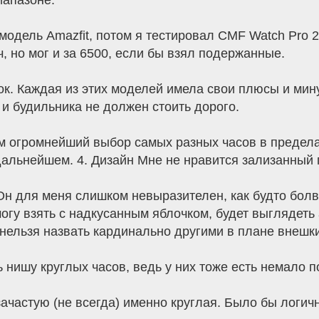
иапазоне.
дель Amazfit, потом я тестировал CMF Watch Pro 2 
, но мог и за 6500, если бы взял подержанные.
уток. Каждая из этих моделей имела свои плюсы и ми
и будильника не должен стоить дорого.
м огромнейший выбор самых разных часов в предела
дальнейшем. 4. Дизайн Мне не нравится зализанный 
и. Он для меня слишком невыразителен, как будто бол
могу взять с надкусанным яблочком, будет выглядеть
 нельзя назвать кардинально другими в плане внешки
ь нишу круглых часов, ведь у них тоже есть немало п
зачастую (не всегда) именно круглая. Было бы логи