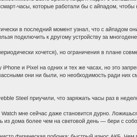
 смарт-часы, которые работали бы с айпадом, чтобы
тически в последний момент узнал, что с айпадом он
ельзя подключить к другому устройству за многодене
периодически хочется), но ограничения в плане совм
Phone и Pixel на одних и тех же часах, но это запре
классными они ни были, но необходимость ради них 
ebble Steel приучили, что заряжать часы раз в неде
 Watch мне сейчас даже становится дурно. Ложишься
ь из дома более чем на световой день — бери с соб
и чисто физическая побочка: быстрый износ АКБ. Чем