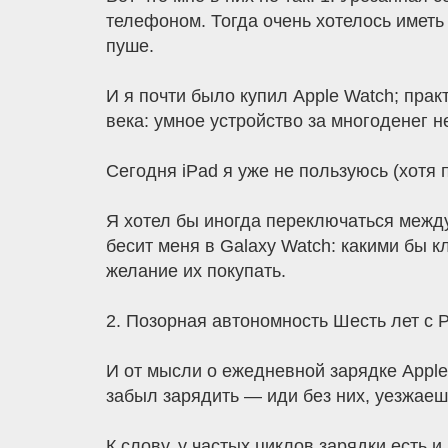
телефоном. Тогда очень хотелось иметь
пуше.
И я почти было купил Apple Watch; прак
века: умное устройство за многоденег н
Сегодня iPad я уже не пользуюсь (хотя 
Я хотел бы иногда переключаться между i
бесит меня в Galaxy Watch: какими бы 
желание их покупать.
2. Позорная автономность Шесть лет с P
И от мысли о ежедневной зарядке Apple
забыл зарядить — иди без них, уезжаеш
К слову, у частых циклов зарядки есть 