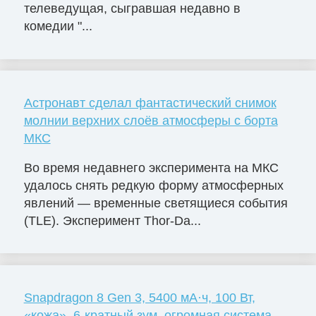
телеведущая, сыгравшая недавно в
комедии "...
Астронавт сделал фантастический снимок
молнии верхних слоёв атмосферы с борта
МКС
Во время недавнего эксперимента на МКС
удалось снять редкую форму атмосферных
явлений — временные светящиеся события
(TLE). Эксперимент Thor-Da...
Snapdragon 8 Gen 3, 5400 мА·ч, 100 Вт,
«кожа», 6-кратный зум, огромная система