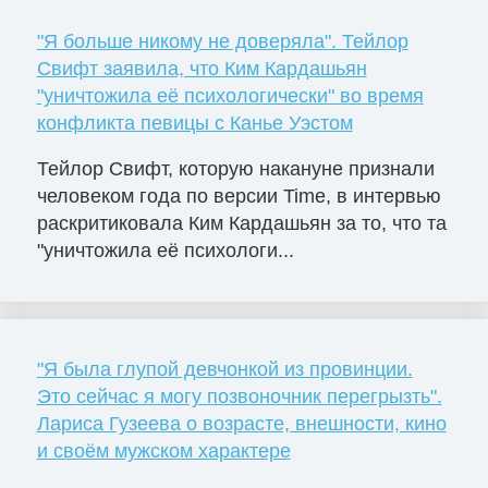
"Я больше никому не доверяла". Тейлор
Свифт заявила, что Ким Кардашьян
"уничтожила её психологически" во время
конфликта певицы с Канье Уэстом
Тейлор Свифт, которую накануне признали
человеком года по версии Time, в интервью
раскритиковала Ким Кардашьян за то, что та
"уничтожила её психологи...
"Я была глупой девчонкой из провинции.
Это сейчас я могу позвоночник перегрызть".
Лариса Гузеева о возрасте, внешности, кино
и своём мужском характере