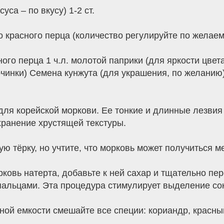
уса – по вкусу) 1-2 ст.
о красного перца (количество регулируйте по желаемо
ного перца 1 ч.л. молотой паприки (для яркости цвета
рчинки) Семена кунжута (для украшения, по желанию
для корейской моркови. Ее тонкие и длинные лезви
ранение хрустящей текстуры.
ную тёрку, но учтите, что морковь может получиться 
рковь натерта, добавьте к ней сахар и тщательно п
альцами. Эта процедура стимулирует выделение сок
ной емкости смешайте все специи: кориандр, красный