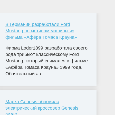
В Германии разработали Ford
Mustang по мотивам машины из
фильма «Афёра Томаса Крауна»
Фирма Loder1899 разработала своего
рода трибьют классическому Ford
Mustang, который снимался в фильме
«Афёра Томаса Крауна» 1999 года.
Обаятельный ав...
Марка Genesis обновила
электрический кроссовер Genesis
GV60