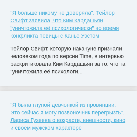
"Я больше никому не доверяла". Тейлор
Свифт заявила, что Ким Кардашьян
"уничтожила её психологически" во время
конфликта певицы с Канье Уэстом
Тейлор Свифт, которую накануне признали
человеком года по версии Time, в интервью
раскритиковала Ким Кардашьян за то, что та
"уничтожила её психологи...
"Я была глупой девчонкой из провинции.
Это сейчас я могу позвоночник перегрызть".
Лариса Гузеева о возрасте, внешности, кино
и своём мужском характере