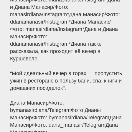
и Диана Манасир/Фото:
manasirdiana/Instagram*Дана Манасир/Фото:
ddanamanasir/Instagram*Диана Манасир/
Фото: manasirdiana/Instagram*Дана и Диана
Манасир/Фото:
ddanamanasir/Instagram*Диана также
рассказала, как проходит её вечер в
Куршевеле.
"Мой идеальный вечер в горах — пропустить
ужин в ресторане в пользу бани, спа, книги и
домашних посиделок".
Диана Манасир/Фото:
bymanasirdiana/TelegramФото Дианы
Манасир/Фото: bymanasirdiana/TelegramДана
Манасир/Фото: dana_manasir/TelegramДана