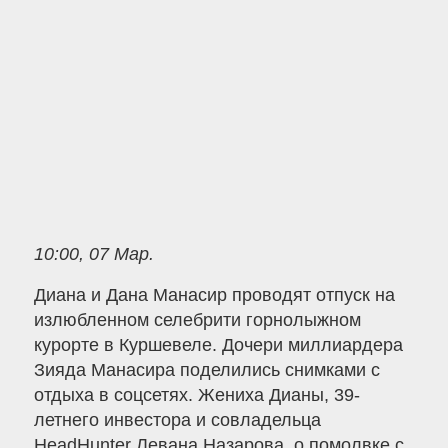
10:00, 07 Мар.
Диана и Дана Манасир проводят отпуск на
излюбленном селебрити горнолыжном
курорте в Куршевеле. Дочери миллиардера
Зияда Манасира поделились снимками с
отдыха в соцсетях. Жениха Дианы, 39-
летнего инвестора и совладельца
HeadHunter Левана Назарова, о помолвке с