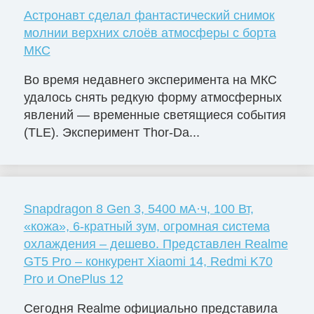
Астронавт сделал фантастический снимок
молнии верхних слоёв атмосферы с борта
МКС
Во время недавнего эксперимента на МКС
удалось снять редкую форму атмосферных
явлений — временные светящиеся события
(TLE). Эксперимент Thor-Da...
Snapdragon 8 Gen 3, 5400 мА·ч, 100 Вт,
«кожа», 6-кратный зум, огромная система
охлаждения – дешево. Представлен Realme
GT5 Pro – конкурент Xiaomi 14, Redmi K70
Pro и OnePlus 12
Сегодня Realme официально представила