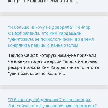
контракт с одним из самых титул...
"Я больше никому не доверяла". Тейлор
Свифт заявила, что Ким Кардашьян
"уничтожила её психологически" во время
конфликта певицы с Канье Уэстом
Тейлор Свифт, которую накануне признали
человеком года по версии Time, в интервью
раскритиковала Ким Кардашьян за то, что та
"уничтожила её психологи...
"Я была глупой девчонкой из провинции.
Это сейчас я могу позвоночник перегрызть".