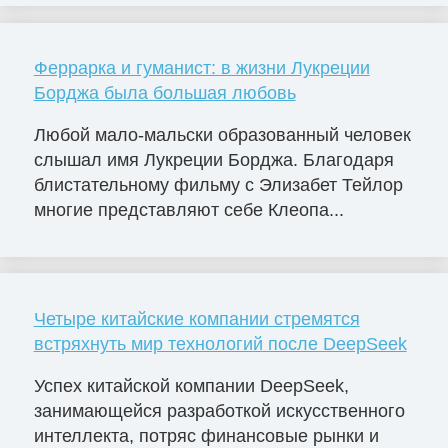
Феррарка и гуманист: в жизни Лукреции
Борджа была большая любовь
Любой мало-мальски образованный человек
слышал имя Лукреции Борджа. Благодаря
блистательному фильму с Элизабет Тейлор
многие представляют себе Клеопа...
Четыре китайские компании стремятся
встряхнуть мир технологий после DeepSeek
Успех китайской компании DeepSeek,
занимающейся разработкой искусственного
интеллекта, потряс финансовые рынки и