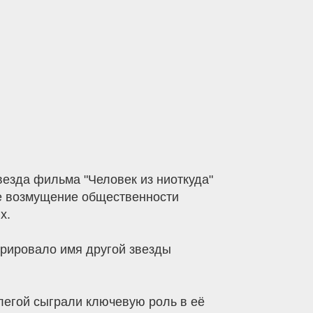
везда фильма "Человек из ниоткуда"
ее возмущение общественности
х.
гурировало имя другой звезды
легой сыграли ключевую роль в её