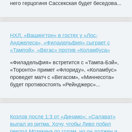
него герцогиня Сассекская будет беседова...
НХЛ. «Вашингтон» в гостях у «Лос-
Анджелеса», «Филадельфия» сыграет с
«Тампой», «Вегас» против «Коламбуса»
«Филадельфия» встретится с «Тампа-Бэй»,
«Торонто» примет «Флориду», «Коламбус»
проведет матч с «Вегасом», «Миннесота»
будет противостоять «Рейнджерс»...
Козлов после 1:3 от «Динамо»: «Салават»
выпал из ритма. Хочу, чтобы Ливо побил
рекорд Мозякина по голам, но он должен и