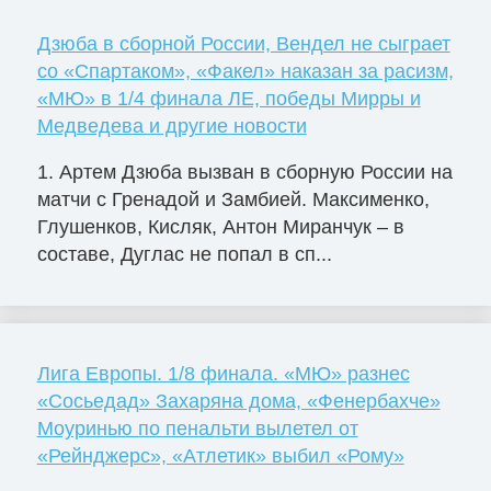
Дзюба в сборной России, Вендел не сыграет
со «Спартаком», «Факел» наказан за расизм,
«МЮ» в 1/4 финала ЛЕ, победы Мирры и
Медведева и другие новости
1. Артем Дзюба вызван в сборную России на
матчи с Гренадой и Замбией. Максименко,
Глушенков, Кисляк, Антон Миранчук – в
составе, Дуглас не попал в сп...
Лига Европы. 1/8 финала. «МЮ» разнес
«Сосьедад» Захаряна дома, «Фенербахче»
Моуринью по пенальти вылетел от
«Рейнджерс», «Атлетик» выбил «Рому»