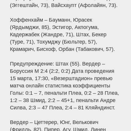
(Эггештайн, 73), Вайсхаупт (Афолайян, 73).
Хоффенхайм – Бауманн, Юрасек
(Ярдымджи, 85), Эстигор, Акпогума,
Кадержабек (Жандре, 71), Штах, Бекер
(Туре, 71), Тохумджу (Бюльтер, 57),
Крамарич, Бисхоф, Орбан (Табакович, 57).
Предупреждение: Штах (55). Вердер –
Боруссия М 2:4 (2:2, 0:2) Дата проведения
15 марта, 17:30, «Везерштадион» превью
матча онлайн статистика коэффициенты
Голы: 0:1 – 7, пенальти Плеа, 0:2 – 28 Плеа,
1:2 – 38 Шмид, 2:2 – 45+1, пенальти Андре
Силва, 2:3 – 47 Плеа, 2:4 – 81 Кляйндинст.
Вердер – Цеттерер, Юнг, Велькович
(Фридль, 82), Пипер, Агу, Шмид, Линен