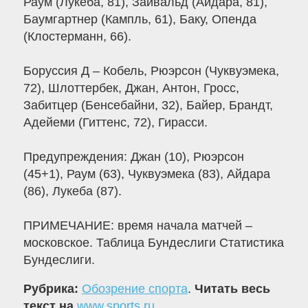
Раум (Лукеба, 81), Зайвальд (Айдара, 81),
Баумгартнер (Кампль, 61), Баку, Опенда
(Клостерманн, 66).
Боруссия Д – Кобель, Рюэрсон (Чуквуэмека,
72), Шлоттербек, Джан, Антон, Гросс,
Забитцер (Бенсебайни, 32), Байер, Брандт,
Адейеми (Гиттенс, 72), Гирасси.
Предупреждения: Джан (10), Рюэрсон
(45+1), Раум (63), Чуквуэмека (83), Айдара
(86), Лукеба (87).
ПРИМЕЧАНИЕ: время начала матчей –
московское. Таблица Бундеслиги Статистика
Бундеслиги.
Рубрика:
Обозрение спорта
.
Читать весь
текст на
www.sports.ru
.