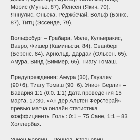
Морис (Мунье, 87), Йенсен (Якич, 70),
Яннулис, Оньека, Реджбечай, Вольф (Бэнкс,
87), Титц (Эссенде, 79).
Вольфсбург – Грабара, Мэле, Кульеракис,
Вавро, Фишер (Каминьски, 84), Сванберг
(Беренс, 84), Арнольд, Дардаи (Ольсен, 65),
Амура, Винд (Виммер, 65), Тиагу Томаш.
Предупреждения: Амура (30), Гауэлеу
(90+6), Тиагу Томаш (90+6). Унион Берлин –
Бавария 1:1 (0:0, 1:1) Дата проведения 15
марта, 17:30, «Ан дер Альтен Ферстерай»
превью матча онлайн статистика
коэффициенты Голы: 0:1 – 75 Сане, 1:1 – 83
Холлербах.
Унион Берлин – Реннов, Юранович,