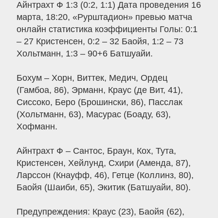
Айнтрахт Ф 1:3 (0:2, 1:1) Дата проведения 16
марта, 18:20, «Рурштадион» превью матча
онлайн статистика коэффициенты Голы: 0:1
– 27 Кристенсен, 0:2 – 32 Баойя, 1:2 – 73
Хольтманн, 1:3 – 90+6 Батшуайи.
Бохум – Хорн, Виттек, Медич, Ордец
(Гамбоа, 86), Эрманн, Краус (де Вит, 41),
Сиссоко, Беро (Брошински, 86), Пасслак
(Хольтманн, 63), Масурас (Боаду, 63),
Хофманн.
Айнтрахт Ф – Сантос, Браун, Кох, Тута,
Кристенсен, Хейлунд, Схири (Аменда, 87),
Ларссон (Кнауфф, 46), Гетце (Коллинз, 80),
Баойя (Шаиби, 65), Экитик (Батшуайи, 80).
Предупреждения: Краус (23), Баойя (62),