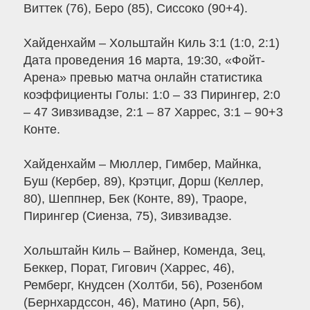
Виттек (76), Беро (85), Сиссоко (90+4).
Хайденхайм – Хольштайн Киль 3:1 (1:0, 2:1)
Дата проведения 16 марта, 19:30, «Фойт-
Арена» превью матча онлайн статистика
коэффициенты Голы: 1:0 – 33 Пирингер, 2:0
– 47 Зивзивадзе, 2:1 – 87 Харрес, 3:1 – 90+3
Конте.
Хайденхайм – Мюллер, Гимбер, Майнка,
Буш (Кербер, 89), Крэтциг, Дорш (Келлер,
80), Шеппнер, Бек (Конте, 89), Траоре,
Пирингер (Сиенза, 75), Зивзивадзе.
Хольштайн Киль – Вайнер, Коменда, Зец,
Беккер, Порат, Гигович (Харрес, 46),
Ремберг, Кнудсен (Холтби, 56), Розенбом
(Бернхардссон, 46), Матино (Арп, 56),