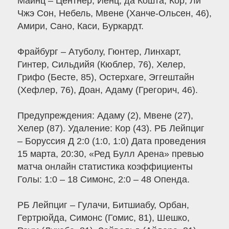
Майнц – Центнер, Йенц, да Кошта, Кор, Ли
Чжэ Сон, Небель, Мвене (Ханче-Ольсен, 46),
Амири, Сано, Каси, Буркардт.
Фрайбург – Атуболу, Гюнтер, Линхарт,
Гинтер, Сильдийя (Кюблер, 76), Хелер,
Грифо (Бесте, 85), Остерхаге, Эггештайн
(Хефлер, 76), Доан, Адаму (Грегорич, 46).
Предупреждения: Адаму (2), Мвене (27),
Хелер (87). Удаление: Кор (43). РБ Лейпциг
– Боруссия Д 2:0 (1:0, 1:0) Дата проведения
15 марта, 20:30, «Ред Булл Арена» превью
матча онлайн статистика коэффициенты
Голы: 1:0 – 18 Симонс, 2:0 – 48 Опенда.
РБ Лейпциг – Гулачи, Битшиабу, Орбан,
Гертрюйда, Симонс (Гомис, 81), Шешко,