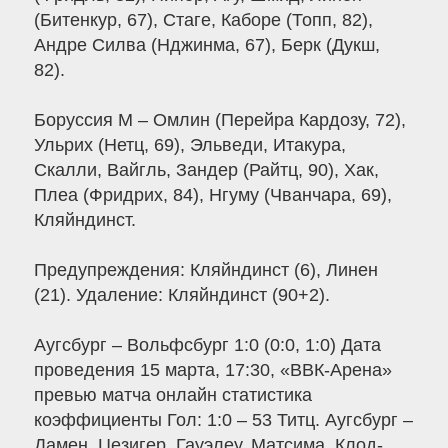
(Битенкур, 67), Стаге, Каборе (Топп, 82),
Андре Силва (Нджинма, 67), Берк (Дукш,
82).
Боруссия М – Омлин (Перейра Кардозу, 72),
Ульрих (Нетц, 69), Эльведи, Итакура,
Скалли, Вайгль, Зандер (Райтц, 90), Хак,
Плеа (Фридрих, 84), Нгуму (Чванчара, 69),
Кляйндинст.
Предупреждения: Кляйндинст (6), Линен
(21). Удаление: Кляйндинст (90+2).
Аугсбург – Вольфсбург 1:0 (0:0, 1:0) Дата
проведения 15 марта, 17:30, «ВВК-Арена»
превью матча онлайн статистика
коэффициенты Гол: 1:0 – 53 Титц. Аугсбург –
Дамен, Цезигер, Гауэлеу, Матсима, Клод-