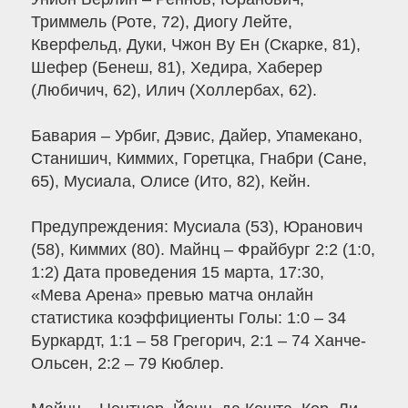
Триммель (Роте, 72), Диогу Лейте,
Кверфельд, Дуки, Чжон Ву Ен (Скарке, 81),
Шефер (Бенеш, 81), Хедира, Хаберер
(Любичич, 62), Илич (Холлербах, 62).
Бавария – Урбиг, Дэвис, Дайер, Упамекано,
Станишич, Киммих, Горетцка, Гнабри (Сане,
65), Мусиала, Олисе (Ито, 82), Кейн.
Предупреждения: Мусиала (53), Юранович
(58), Киммих (80). Майнц – Фрайбург 2:2 (1:0,
1:2) Дата проведения 15 марта, 17:30,
«Мева Арена» превью матча онлайн
статистика коэффициенты Голы: 1:0 – 34
Буркардт, 1:1 – 58 Грегорич, 2:1 – 74 Ханче-
Ольсен, 2:2 – 79 Кюблер.