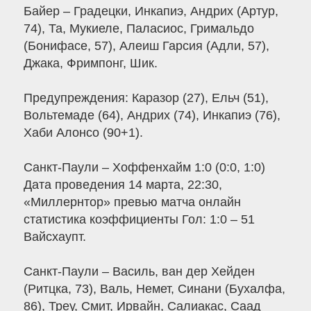
Байер – Градецки, Инкапиэ, Андрих (Артур,
74), Та, Мукиеле, Паласиос, Гримальдо
(Бонифасе, 57), Алеиш Гарсия (Адли, 57),
Джака, Фримпонг, Шик.
Предупреждения: Каразор (27), Ельч (51),
Вольтемаде (64), Андрих (74), Инкапиэ (76),
Хаби Алонсо (90+1).
Санкт-Паули – Хоффенхайм 1:0 (0:0, 1:0)
Дата проведения 14 марта, 22:30,
«Миллернтор» превью матча онлайн
статистика коэффициенты Гол: 1:0 – 51
Вайсхаупт.
Санкт-Паули – Василь, ван дер Хейден
(Ритцка, 73), Валь, Немет, Синани (Бухалфа,
86), Треу, Смит, Ирвайн, Салиакас, Саад