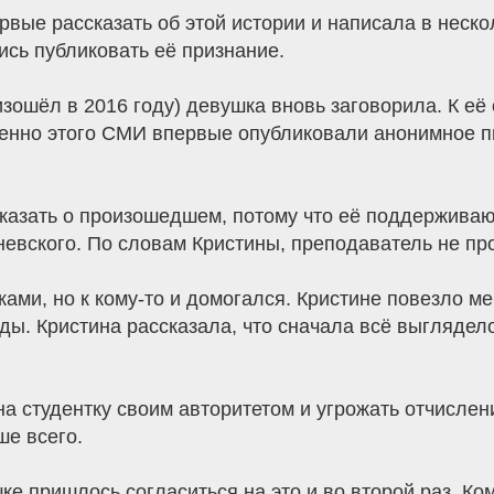
вые рассказать об этой истории и написала в неско
сь публиковать её признание.
изошёл в 2016 году) девушка вновь заговорила. К её
енно этого СМИ впервые опубликовали анонимное п
азать о произошедшем, потому что её поддерживают
евского. По словам Кристины, преподаватель не пр
ами, но к кому-то и домогался. Кристине повезло м
ды. Кристина рассказала, что сначала всё выглядело
а студентку своим авторитетом и угрожать отчислени
е всего.
ке пришлось согласиться на это и во второй раз. 