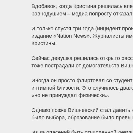
Вдобавок, когда Кристина решилась впер
равнодушием – медиа попросту отказали
И только спустя три года (инцидент про
издание «Nation News». Журналисты им
Кристины.
Сейчас девушка решилась открыто расск
тоже пострадали от домогательств Вишн
Иногда он просто флиртовал со студентк
интимной близости. Это случилось дваж
«но не принуждал физически».
Однако позже Вишневский стал давить н
было выбора, образование было превыш
Из-за опасений быть отчисленной девуш