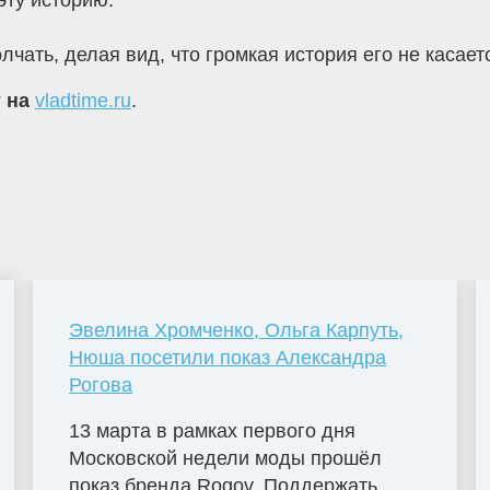
эту историю.
ать, делая вид, что громкая история его не касает
т на
vladtime.ru
.
Эвелина Хромченко, Ольга Карпуть,
Нюша посетили показ Александра
Рогова
13 марта в рамках первого дня
Московской недели моды прошёл
показ бренда Rogov. Поддержать