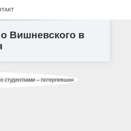
НТАКТ
ло Вишневского в
я