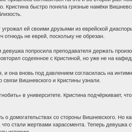
но. Кристина быстро поняла грязные намёки Вишневс
лизость.
г угрожал ей своими друзьями из еврейской диаспор
ч отнюдь не еврей, поскольку не обрезан.
и девушка попросила преподавателя держать произо
вторил содеянное с Кристиной, но уже не на кафедре
, и она вновь под давлением согласилась на интимну
о связи Вишневского и Кристины узнали.
«гнобить» в университете. Кристина подчёркивает, ч
ь о домогательствах со стороны Вишневского. Но как
, что стали жертвами харассмента. Теперь девушка с