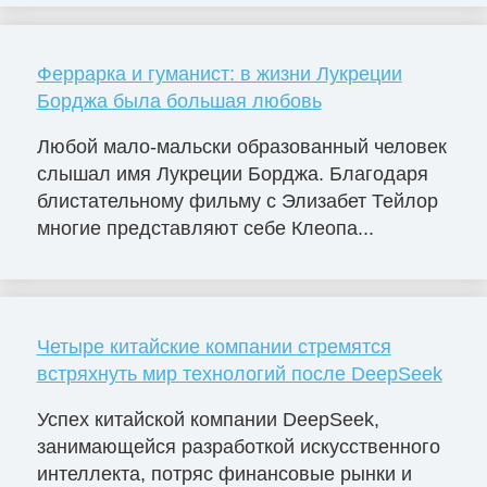
Феррарка и гуманист: в жизни Лукреции
Борджа была большая любовь
Любой мало-мальски образованный человек
слышал имя Лукреции Борджа. Благодаря
блистательному фильму с Элизабет Тейлор
многие представляют себе Клеопа...
Четыре китайские компании стремятся
встряхнуть мир технологий после DeepSeek
Успех китайской компании DeepSeek,
занимающейся разработкой искусственного
интеллекта, потряс финансовые рынки и