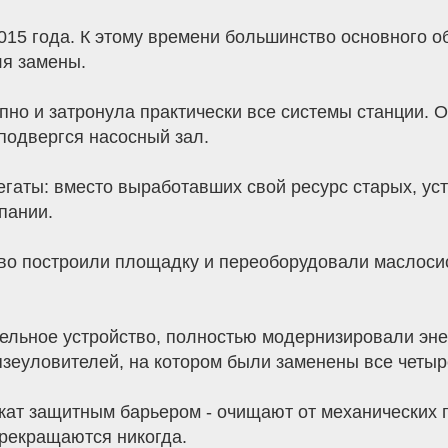
15 года. К этому времени большинство основного об
я замены.
но и затронула практически все системы станции. 
подвергся насосный зал.
гаты: вместо выработавших свой ресурс старых, ус
пании.
во построили площадку и переоборудовали маслосис
ельное устройство, полностью модернизировали эне
язеуловителей, на котором были заменены все четыр
ужат защитным барьером - очищают от механических
прекращаются никогда.