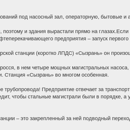
ований под насосный зал, операторную, бытовые и
м, поэтому и здания вырастали прямо на глазах.Есл
фтеперекачивающего предприятия – запуск первого 
ской станции (коротко ЛПДС) «Сызрань» он произош
зросся, в нем четыре мощных магистральных насоса,
и. Станция «Сызрань» во многом особенная.
ре трубопровода! Предприятие отвечает за транспорт
дит, чтобы стальные магистрали были в порядке, а
анции – это закрепленный за ней подводный переход