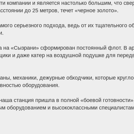
ти компании и является настолько большим, что свер
стоянии до 25 метров, течет «черное золото».
мого серьезного подхода, ведь от их тщательного 
и.
 на «Сызрани» сформирован постоянный флот. В арс
ики и даже катер на воздушной подушке для перед
таны, механики, дежурные обходчики, которые кругл
авностью оборудования.
аша станция пришла в полной «боевой готовности»
м оборудованием и высококлассными специалистами