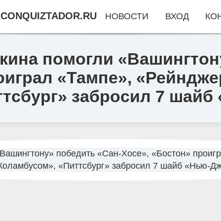
CONQUIZTADOR.RU
НОВОСТИ
ВХОД
КО
чкина помогли «Вашингтон
оиграл «Тампе», «Рейндже
ттсбург» забросил 7 шайб