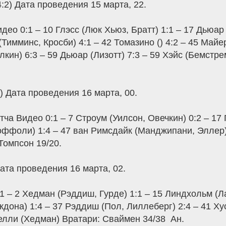
4:2) Дата проведения 15 марта, 22.
део 0:1 – 10 Глэсс (Люк Хьюз, Братт) 1:1 – 17 Дьюар
(Тимминс, Кросби) 4:1 – 42 Томазино () 4:2 – 45 Майе
лкин) 6:3 – 59 Дьюар (Лизотт) 7:3 – 59 Хэйс (Бемстр
2) Дата проведения 16 марта, 00.
тча Видео 0:1 – 7 Строум (Уилсон, Овечкин) 0:2 – 17
Тоффоли) 1:4 – 47 ван Римсдайк (Манджипани, Эллер)
 Томпсон 19/20.
 Дата проведения 16 марта, 02.
 – 2 Хедман (Рэддиш, Гурде) 1:1 – 15 Линдхольм (Ла
кдона) 1:4 – 37 Рэддиш (Пол, Лиллеберг) 2:4 – 41 Х
елли (Хедман) Вратари: Сваймен 34/38  Ан.