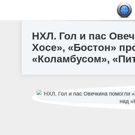
НХЛ. Гол и пас Ове
Хосе», «Бостон» пр
«Коламбусом», «Пи