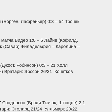
 (Борген, Лафреньер) 0:3 – 54 Трочек
 матча Видео 1:0 – 5 Лайне (Кофилд,
рак (Савар) Филадельфия – Каролина –
 (Джост, Робинсон) 0:3 – 21 Холл
) Вратари: Эрссон 26/31  Кочетков
27 Сэндерсон (Брэди Ткачак, Штюцле) 2:1
тари: Столарц 21/24  Улльмарк 20/22.