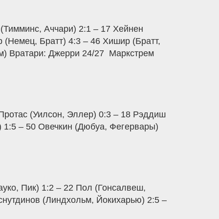
 (Тимминс, Аччари) 2:1 – 17 Хейнен
р (Немец, Братт) 4:3 – 46 Хишир (Братт,
ем) Вратари: Джерри 24/27  Маркстрем
 Протас (Уилсон, Эллер) 0:3 – 18 Рэддиш
 1:5 – 50 Овечкин (Дюбуа, Фегервары)
уко, Пик) 1:2 – 22 Пол (Гонсалвеш,
уснутдинов (Линдхольм, Йокихарью) 2:5 –