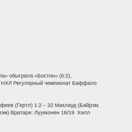
а» обыграла «Бостон» (6:2),
). НХЛ Регулярный чемпионат Баффало
феев (Гертл) 1:2 – 32 Маклауд (Байрэм,
рэм) Вратари: Луукконен 16/19  Хилл