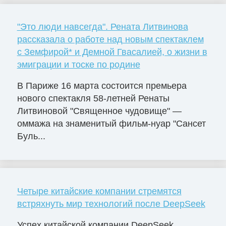
"Это люди навсегда". Рената Литвинова
рассказала о работе над новым спектаклем
с Земфирой* и Демной Гвасалией, о жизни в
эмиграции и тоске по родине
В Париже 16 марта состоится премьера
нового спектакля 58-летней Ренаты
Литвиновой "Священное чудовище" —
оммажа на знаменитый фильм-нуар "Сансет
Буль...
Четыре китайские компании стремятся
встряхнуть мир технологий после DeepSeek
Успех китайской компании DeepSeek,