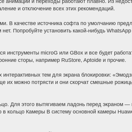
Все анимации и переходы работают плавно. Из недос
аление и отключение всех этих рекомендаций.
ми. В качестве источника софта по умолчанию предл
 нет. Попробуйте установить какой-нибудь WhatsApp
ся инструменты microG или GBox и все будет работа
онние сторы, например RuStore, Aptoide и прочие.
х интерактивных тем для экрана блокировки: «Эмод
еще их можно потрясти и они скорчат смешные рожи
ьцо. Для этого вытягиваем ладонь перед экраном — 
в кольцо Камеры В систему основной камеры Huawei