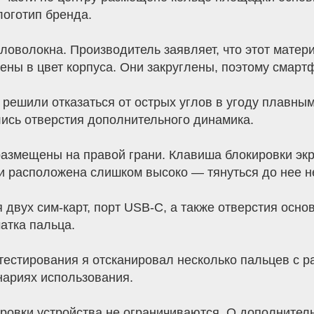
логотип бренда.
ловолокна. Производитель заявляет, что этот матер
ены в цвет корпуса. Они закруглены, поэтому смартф
 решили отказаться от острых углов в угоду плавны
ись отверстия дополнительного динамика.
азмещены на правой грани. Клавиша блокировки экр
ти расположена слишком высоко — тянуться до нее н
 двух сим-карт, порт USB-С, а также отверстия осно
атка пальца.
тестирования я отсканировал несколько пальцев с р
нариях использования.
ировки устройства не ограничиваются. О дополните