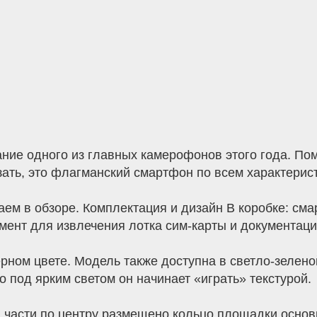
ание одного из главных камерофонов этого года. П
ать, это флагманский смартфон по всем характерис
ем в обзоре. Комплектация и дизайн В коробке: см
мент для извлечения лотка сим-карты и документаци
ерном цвете. Модель также доступна в светло-зелен
о под ярким светом он начинает «играть» текстурой.
 части по центру размещено кольцо площадки основ