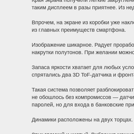
Края экрана получили легкие закруглен
таким дисплеем в разы приятнее. Из н
Впрочем, на экране из коробки уже нак
из главных преимуществ смартфона.
Изображение шикарное. Радует проработ
накрутки полутонов. При желании можно
Запаса яркости хватает для любых усло
спрятались два 3D ToF-датчика и фронт
Такая система позволяет разблокировать
не обошлось без компромиссов — датчи
паролей, но для входа в банковские пр
Динамики расположены на двух торцах.