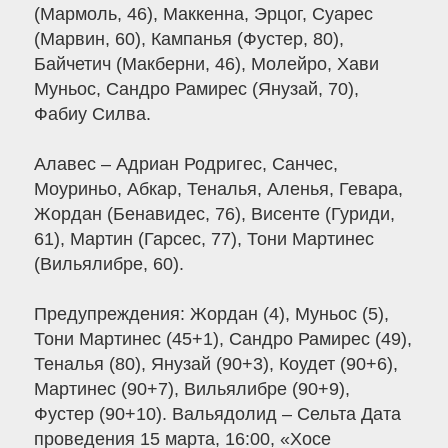
(Мармоль, 46), Маккенна, Эрцог, Суарес
(Марвин, 60), Кампанья (Фустер, 80),
Байчетич (Макберни, 46), Молейро, Хави
Муньос, Сандро Рамирес (Янузай, 70),
Фабиу Силва.
Алавес – Адриан Родригес, Санчес,
Моуриньо, Абкар, Теналья, Аленья, Гевара,
Жордан (Бенавидес, 76), Висенте (Гуриди,
61), Мартин (Гарсес, 77), Тони Мартинес
(Вильялибре, 60).
Предупреждения: Жордан (4), Муньос (5),
Тони Мартинес (45+1), Сандро Рамирес (49),
Теналья (80), Янузай (90+3), Коудет (90+6),
Мартинес (90+7), Вильялибре (90+9),
Фустер (90+10). Вальядолид – Сельта Дата
проведения 15 марта, 16:00, «Хосе