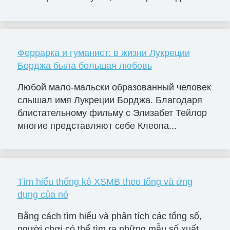
Феррарка и гуманист: в жизни Лукреции
Борджа была большая любовь
Любой мало-мальски образованный человек
слышал имя Лукреции Борджа. Благодаря
блистательному фильму с Элизабет Тейлор
многие представляют себе Клеопа...
Tìm hiểu thống kê XSMB theo tổng và ứng
dụng của nó
Bằng cách tìm hiểu và phân tích các tổng số,
người chơi có thể tìm ra những mẫu số xuất