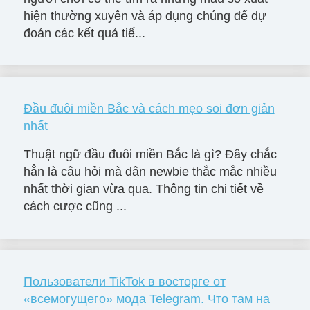
hiện thường xuyên và áp dụng chúng để dự
đoán các kết quả tiế...
Đầu đuôi miền Bắc và cách mẹo soi đơn giản
nhất
Thuật ngữ đầu đuôi miền Bắc là gì? Đây chắc
hẳn là câu hỏi mà dân newbie thắc mắc nhiều
nhất thời gian vừa qua. Thông tin chi tiết về
cách cược cũng ...
Пользователи TikTok в восторге от
«всемогущего» мода Telegram. Что там на