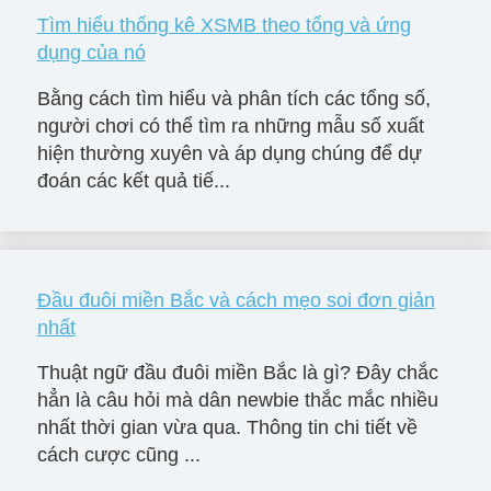
Tìm hiểu thống kê XSMB theo tổng và ứng
dụng của nó
Bằng cách tìm hiểu và phân tích các tổng số,
người chơi có thể tìm ra những mẫu số xuất
hiện thường xuyên và áp dụng chúng để dự
đoán các kết quả tiế...
Đầu đuôi miền Bắc và cách mẹo soi đơn giản
nhất
Thuật ngữ đầu đuôi miền Bắc là gì? Đây chắc
hẳn là câu hỏi mà dân newbie thắc mắc nhiều
nhất thời gian vừa qua. Thông tin chi tiết về
cách cược cũng ...