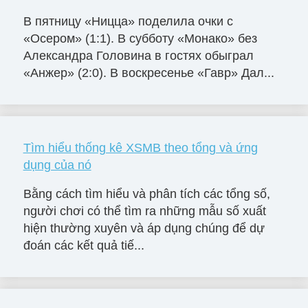
В пятницу «Ницца» поделила очки с
«Осером» (1:1). В субботу «Монако» без
Александра Головина в гостях обыграл
«Анжер» (2:0). В воскресенье «Гавр» Дал...
Tìm hiểu thống kê XSMB theo tổng và ứng
dụng của nó
Bằng cách tìm hiểu và phân tích các tổng số,
người chơi có thể tìm ra những mẫu số xuất
hiện thường xuyên và áp dụng chúng để dự
đoán các kết quả tiế...