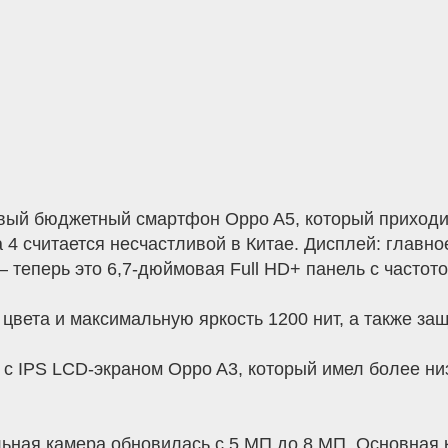
вый бюджетный смартфон Oppo A5, который приходи
 4 считается несчастливой в Китае. Дисплей: главн
теперь это 6,7-дюймовая Full HD+ панель с частото
вета и максимальную яркость 1200 нит, а также защи
с IPS LCD-экраном Oppo A3, который имел более ни
ная камера обновилась с 5 МП до 8 МП. Основная к