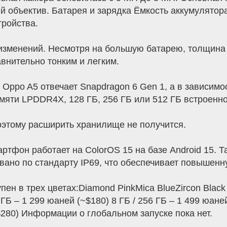
 объектив. Батарея и зарядка Ёмкость аккумулятора
тройства.
 изменений. Несмотря на большую батарею, толщина к
авнительно тонким и легким.
 Oppo A5 отвечает Snapdragon 6 Gen 1, а в зависимо
амяти LPDDR4X, 128 ГБ, 256 ГБ или 512 ГБ встроенн
поэтому расширить хранилище не получится.
тфон работает на ColorOS 15 на базе Android 15. 
ано по стандарту IP69, что обеспечивает повышенн
пен в трех цветах:Diamond PinkMica BlueZircon Blac
Б – 1 299 юаней (~$180) 8 ГБ / 256 ГБ – 1 499 юаней
~$280) Информации о глобальном запуске пока нет.