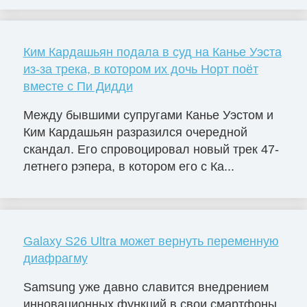
Ким Кардашьян подала в суд на Канье Уэста
из-за трека, в котором их дочь Норт поёт
вместе с Пи Дидди
Между бывшими супругами Канье Уэстом и
Ким Кардашьян разразился очередной
скандал. Его спровоцировал новый трек 47-
летнего рэпера, в котором его с Ка...
Galaxy S26 Ultra может вернуть переменную
диафрагму
Samsung уже давно славится внедрением
инновационных функций в свои смартфоны,