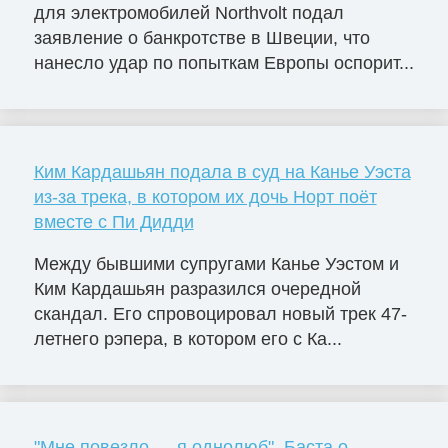
для электромобилей Northvolt подал
заявление о банкротстве в Швеции, что
нанесло удар по попыткам Европы оспорит...
Ким Кардашьян подала в суд на Канье Уэста
из-за трека, в котором их дочь Норт поёт
вместе с Пи Дидди
Между бывшими супругами Канье Уэстом и
Ким Кардашьян разразился очередной
скандал. Его спровоцировал новый трек 47-
летнего рэпера, в котором его с Ка...
"Мне повезло — я однолюб". Баста о