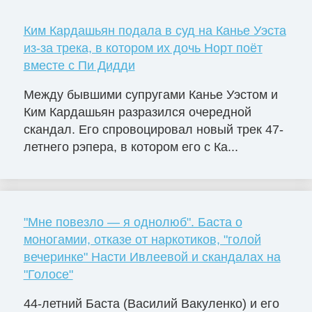
Ким Кардашьян подала в суд на Канье Уэста
из-за трека, в котором их дочь Норт поёт
вместе с Пи Дидди
Между бывшими супругами Канье Уэстом и
Ким Кардашьян разразился очередной
скандал. Его спровоцировал новый трек 47-
летнего рэпера, в котором его с Ка...
"Мне повезло — я однолюб". Баста о
моногамии, отказе от наркотиков, "голой
вечеринке" Насти Ивлеевой и скандалах на
"Голосе"
44-летний Баста (Василий Вакуленко) и его