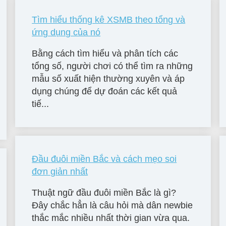
Tìm hiểu thống kê XSMB theo tổng và
ứng dụng của nó
Bằng cách tìm hiểu và phân tích các
tổng số, người chơi có thể tìm ra những
mẫu số xuất hiện thường xuyên và áp
dụng chúng để dự đoán các kết quả
tiế...
Đầu đuôi miền Bắc và cách mẹo soi
đơn giản nhất
Thuật ngữ đầu đuôi miền Bắc là gì?
Đây chắc hẳn là câu hỏi mà dân newbie
thắc mắc nhiều nhất thời gian vừa qua.