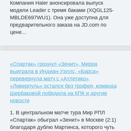
Компания Haier анонсировала выпуск
модели Leader с тремя баками (XQGL125-
MBLDE697WU1). Она уже доступна для
предварительного заказа на JD.com по
цене...
«Спартак» грохнул «Зенит», Мирра
выиграла в Индиан-Уэллс, «Барса»
перевернула матч с «Атлетико»,
«Ливерпуль» остался без трофея, команда
Щербаковой победила на КПК и другие
новости
1. В центральном матче тура Мир РПЛ
«Спартак» обыграл «Зенит» в Москве (2:1)
благодаря дублю Мартинса, которого чуть